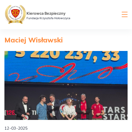
Skip
to
Kierowca Bezpieczny
content
Fundacja Krzysztofa Hołowczyca
Maciej Wisławski
12-03-2025