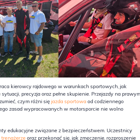
 praca kierowcy rajdowego w warunkach sportowych, jak
sytuacji, precyzja oraz pełne skupienie. Przejazdy na prawy
zumieć, czym różni się
jazda sportowa
od codziennego
czego zasad wypracowanych w motorsporcie nie wolno
nty edukacyjne związane z bezpieczeństwem. Uczestnicy
 trenażerze
oraz przekonać się, jak zmęczenie, rozproszenie