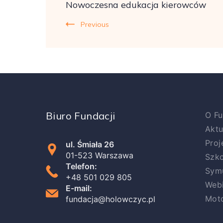
Nowoczesna edukacja kierowców
Navigation
Previous
Biuro Fundacji
O Fu
Aktu
Proj
ul. Śmiała 26
01-523 Warszawa
Szko
Telefon:
Symu
+48 501 029 805
Web
E-mail:
Mot
fundacja@holowczyc.pl