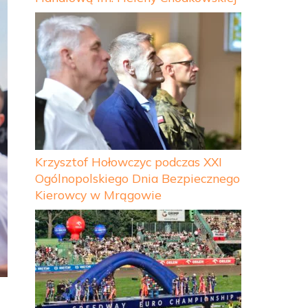
Krzysztof Hołowczyc podczas XXI
Ogólnopolskiego Dnia Bezpiecznego
Kierowcy w Mrągowie