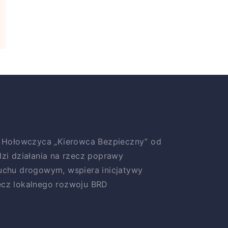
a Hołowczyca „Kierowca Bezpieczny” od
zi działania na rzecz poprawy
uchu drogowym, wspiera inicjatywy
cz lokalnego rozwoju BRD