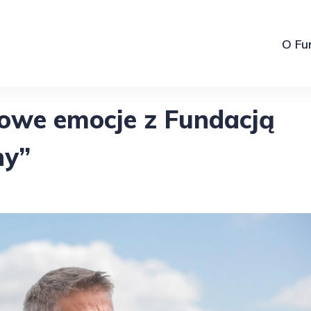
O Fu
dowe emocje z Fundacją
ny”