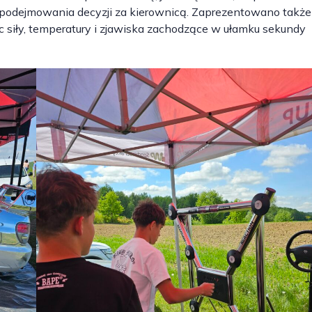
 podejmowania decyzji za kierownicą. Zaprezentowano także
c siły, temperatury i zjawiska zachodzące w ułamku sekundy