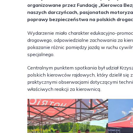
organizowane przez Fundację „Kierowca Bezp
naszych darczyńcach, pasjonatach motoryzacj
poprawy bezpieczeństwa na polskich drogac
Wydarzenie miało charakter edukacyjno-promocy
drogowego, odpowiedzialne zachowania za kiero
pokazanie różnic pomiędzy jazdą w ruchu cyw
specjalnego.
Centralnym punktem spotkania był udział Krzys
polskich kierowców rajdowych, który dzielił si
praktycznymi obserwacjami dotyczącymi techniki
właściwych reakcji za kierownicą.