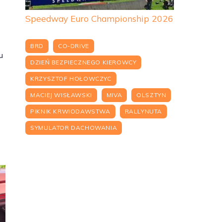
Speedway Euro Championship 2026
BRD
CO-DRIVE
u
DZIEŃ BEZPIECZNEGO KIEROWCY
KRZYSZTOF HOŁOWCZYC
MACIEJ WISŁAWSKI
MIVA
OLSZTYN
PIKNIK KRWIODAWSTWA
RALLYNUTA
SYMULATOR DACHOWANIA