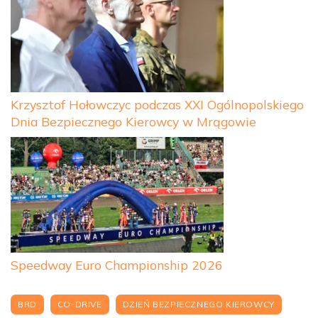
Krzysztof Hołowczyc podczas XXI Ogólnopolskiego
Dnia Bezpiecznego Kierowcy w Mrągowie
Speedway Euro Championship 2026
BRD
CO-DRIVE
DZIEŃ BEZPIECZNEGO KIEROWCY