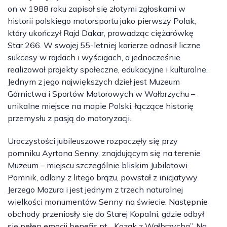
on w 1988 roku zapisał się złotymi zgłoskami w
historii polskiego motorsportu jako pierwszy Polak,
który ukończył Rajd Dakar, prowadząc ciężarówkę
Star 266. W swojej 55-letniej karierze odnosił liczne
sukcesy w rajdach i wyścigach, a jednocześnie
realizował projekty społeczne, edukacyjne i kulturalne.
Jednym z jego największych dzieł jest Muzeum
Górnictwa i Sportów Motorowych w Wałbrzychu –
unikalne miejsce na mapie Polski, łączące historię
przemysłu z pasją do motoryzacji.
Uroczystości jubileuszowe rozpoczęły się przy
pomniku Ayrtona Senny, znajdującym się na terenie
Muzeum – miejscu szczególnie bliskim Jubilatowi.
Pomnik, odlany z litego brązu, powstał z inicjatywy
Jerzego Mazura i jest jednym z trzech naturalnej
wielkości monumentów Senny na świecie. Następnie
obchody przeniosły się do Starej Kopalni, gdzie odbył
się pełen emocji benefis pt. „Kozak z Wałbrzycha”. Na