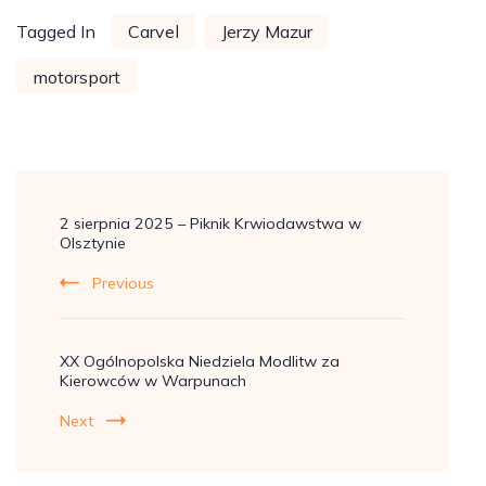
Tagged In
Carvel
Jerzy Mazur
motorsport
Post
2 sierpnia 2025 – Piknik Krwiodawstwa w
Navigation
Olsztynie
Previous
XX Ogólnopolska Niedziela Modlitw za
Kierowców w Warpunach
Next