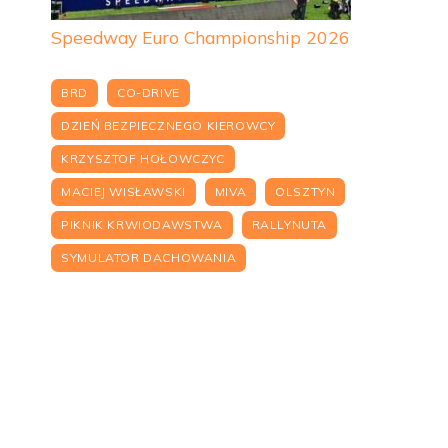
Speedway Euro Championship 2026
BRD
CO-DRIVE
DZIEŃ BEZPIECZNEGO KIEROWCY
KRZYSZTOF HOŁOWCZYC
MACIEJ WISŁAWSKI
MIVA
OLSZTYN
PIKNIK KRWIODAWSTWA
RALLYNUTA
SYMULATOR DACHOWANIA