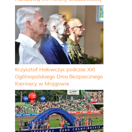
Krzysztof Hołowczyc podczas XXI
Ogólnopolskiego Dnia Bezpiecznego
Kierowcy w Mrągowie